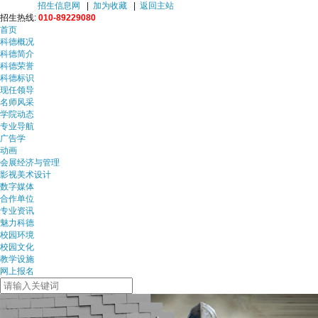
招生信息网
|
加为收藏
|
返回主站
招生热线:
010-89229080
首页
科德概况
科德简介
科德荣誉
科德标识
现任领导
名师风采
学院动态
专业导航
广告学
动画
会展经济与管理
影视美术设计
数字媒体
合作单位
专业资讯
魅力科德
校园环境
校园文化
教学设施
网上报名