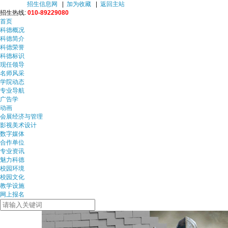
招生信息网
|
加为收藏
|
返回主站
招生热线:
010-89229080
首页
科德概况
科德简介
科德荣誉
科德标识
现任领导
名师风采
学院动态
专业导航
广告学
动画
会展经济与管理
影视美术设计
数字媒体
合作单位
专业资讯
魅力科德
校园环境
校园文化
教学设施
网上报名