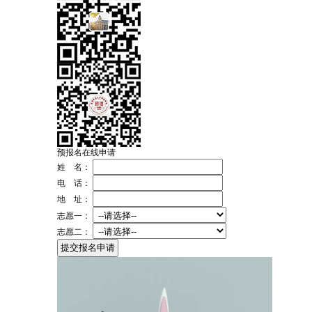
预报名在线申请
姓 名：
电 话：
地 址：
志愿一：
志愿二：