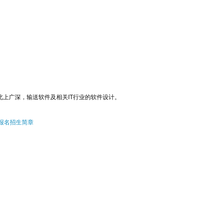
上广深，输送软件及相关IT行业的软件设计。
报名
招生简章